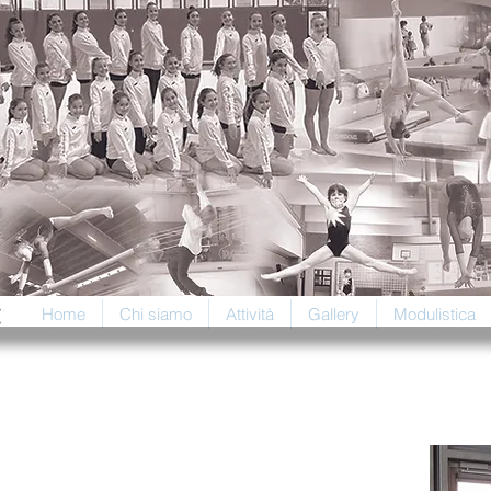
t
Home
Chi siamo
Attività
Gallery
Modulistica