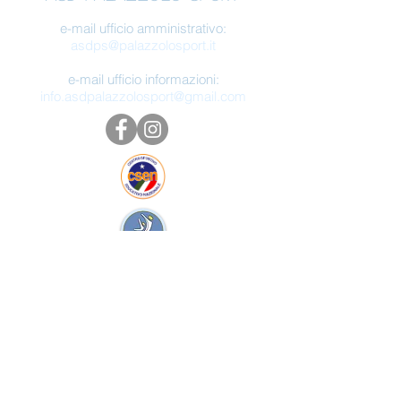
e-mail ufficio amministrativo:
asdps@palazzolosport.it
e-mail ufficio informazioni:
info.asdpalazzolosport@gmail.com
ASD Palazzolo Sport - Sito web realizzato
da Giulia Bonesso -
Tutti i diritti sono
riservati.