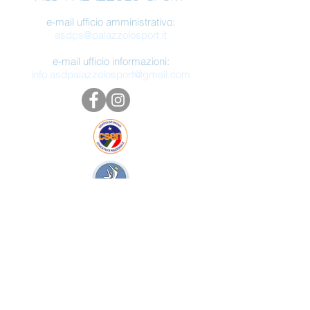
e-mail ufficio amministrativo:
asdps@palazzolosport.it
e-mail ufficio informazioni:
info.asdpalazzolosport@gmail.com
ASD Palazzolo Sport - Sito web realizzato
da Giulia Bonesso -
Tutti i diritti sono
riservati.