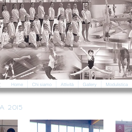
t
Home
Chi siamo
Attività
Gallery
Modulistica
a 2015