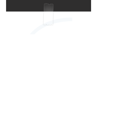
SOSTIENICI !
5x1000
Dona il tuo
ASD Palazzolo Sport
e-mail ufficio amministrativo:
asdps@palazzolosport.it
e-mail ufficio informazioni:
info.asdpalazzolosport@gmail.com