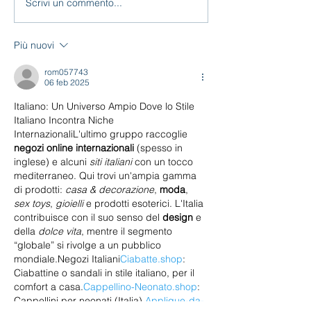
Scrivi un commento...
PROVA i nostri corsi
2025/2026
Più nuovi
rom057743
06 feb 2025
Italiano: Un Universo Ampio Dove lo Stile 
Italiano Incontra Niche 
InternazionaliL'ultimo gruppo raccoglie 
negozi online internazionali
 (spesso in 
inglese) e alcuni 
siti italiani
 con un tocco 
mediterraneo. Qui trovi un'ampia gamma 
di prodotti: 
casa & decorazione
, 
moda
, 
sex toys
, 
gioielli
 e prodotti esoterici. L'Italia 
contribuisce con il suo senso del 
design
 e 
della 
dolce vita
, mentre il segmento 
“globale” si rivolge a un pubblico 
mondiale.Negozi 
Italiani
Ciabatte.shop
: 
Ciabattine o sandali in stile italiano, per il 
comfort a 
casa.
Cappellino-Neonato.shop
: 
Cappellini per neonati (Italia).
Applique-da-