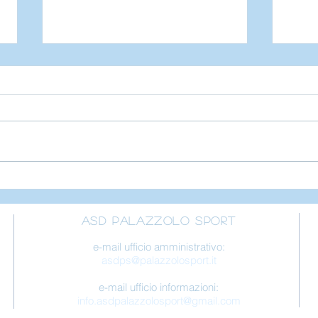
Pala
PROVA i nostri corsi
2025/2026
ASD Palazzolo Sport
e-mail ufficio amministrativo:
asdps@palazzolosport.it
e-mail ufficio informazioni:
info.asdpalazzolosport@gmail.com