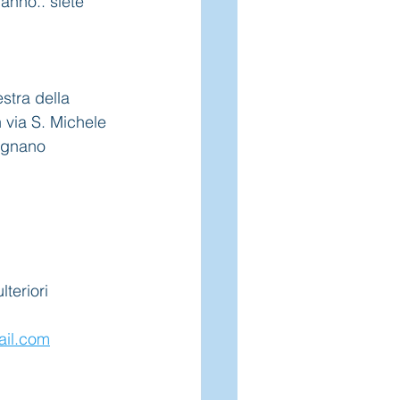
anno.. siete 
stra della 
n via S. Michele 
ugnano 
lteriori 
ail.com