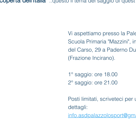
coperta dell'Italia" 
..questo il tema del saggio di quest'
Vi aspettiamo presso la Pale
Scuola Primaria "Mazzini", i
del Carso, 29 a Paderno D
(Frazione Incirano).
1° saggio: ore 18.00
2° saggio: ore 21.00
Posti limitati, scriveteci per u
dettagli: 
info.asdpalazzolosport@gm