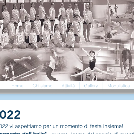
t
Home
Chi siamo
Attività
Gallery
Modulistica
2022
22 vi aspettiamo per un momento di festa insieme!